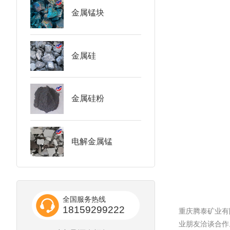
金属锰块
金属硅
金属硅粉
电解金属锰
全国服务热线
18159299222
重庆腾泰矿业有限
业朋友洽谈合作