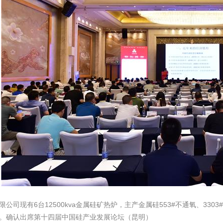
公司现有6台12500kva金属硅矿热炉，主产金属硅553#不通氧、33
。确认出席第十四届中国硅产业发展论坛（昆明）