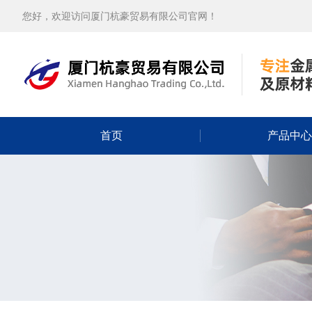
您好，欢迎访问厦门杭豪贸易有限公司官网！
首页
产品中心